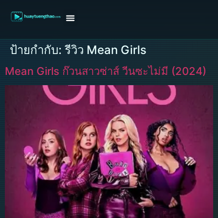
หน้าแรก
ดูหนังฝรั่ง
ดูหนังเกาหลี
ดูหนังจีน
ซีรี่ย์วาย
ติดต่อแอดมิน/ขอหนัง
ป้ายกำกับ:
รีวิว Mean Girls
Mean Girls ก๊วนสาวซ่าส์ วีนซะไม่มี (2024)