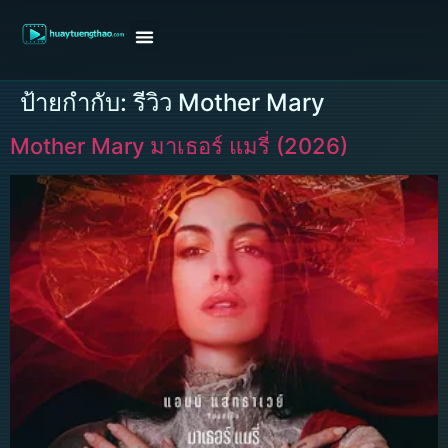
หน้าแรก
ดูหนังฝรั่ง
ดูหนังเกาหลี
ดูหนังจีน
ซีรี่ย์วาย
ติดต่อแอดมิน/ขอหนัง
ป้ายกำกับ:
รีวิว Mother Mary
Mother Mary มาเธอร์ แมรี่ (2026)