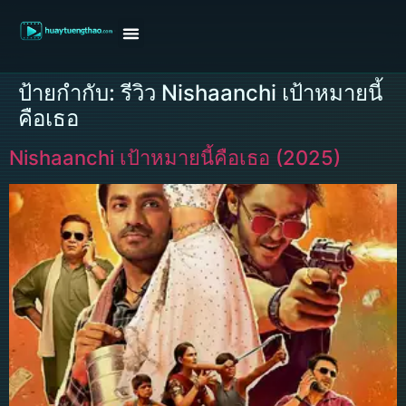
หน้าแรก
ดูหนังฝรั่ง
ดูหนังเกาหลี
ดูหนังจีน
ซีรี่ย์วาย
ติดต่อแอดมิน/ขอหนัง
ป้ายกำกับ:
รีวิว Nishaanchi เป้าหมายนี้
คือเธอ
Nishaanchi เป้าหมายนี้คือเธอ (2025)