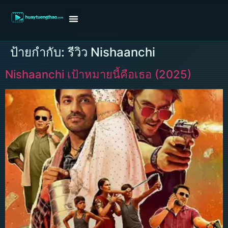
หน้าแรก
ดูหนังฝรั่ง
ดูหนังเกาหลี
ดูหนังจีน
ซีรี่ย์วาย
ติดต่อแอดมิน/ขอหนัง
ป้ายกำกับ:
รีวิว Nishaanchi
Nishaanchi เป้าหมายนี้คือเธอ (2025)