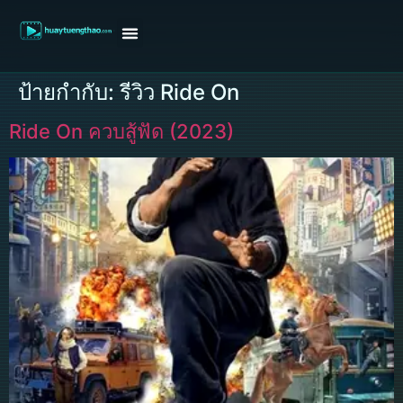
หน้าแรก
ดูหนังฝรั่ง
ดูหนังเกาหลี
ดูหนังจีน
ซีรี่ย์วาย
ติดต่อแอดมิน/ขอหนัง
ป้ายกำกับ:
รีวิว Ride On
Ride On ควบสู้ฟัด (2023)