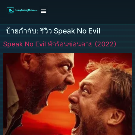
หน้าแรก
ดูหนังฝรั่ง
ดูหนังเกาหลี
ดูหนังจีน
ซีรี่ย์วาย
ติดต่อแอดมิน/ขอหนัง
ป้ายกำกับ:
รีวิว Speak No Evil
Speak No Evil พักร้อนซ่อนตาย (2022)