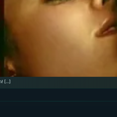
ว! […]