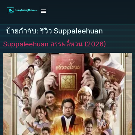
หน้าแรก
ดูหนังฝรั่ง
ดูหนังเกาหลี
ดูหนังจีน
ซีรี่ย์วาย
ติดต่อแอดมิน/ขอหนัง
ป้ายกำกับ:
รีวิว Suppaleehuan
Suppaleehuan สรรพลี้หวน (2026)