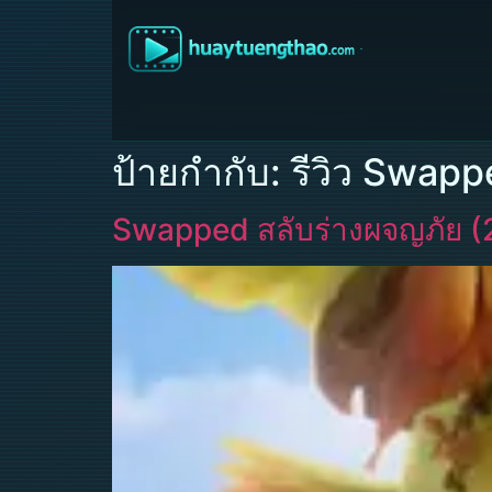
ป้ายกำกับ:
รีวิว Swapp
Swapped สลับร่างผจญภัย (