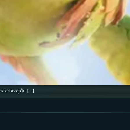
้องออกผจญภัย […]