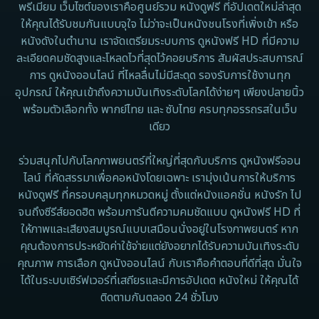
พรีเมียม เว็บไซต์ของเราคือศูนย์รวม หนังดูฟรี ที่อัปเดตใหม่ล่าสุด
ให้คุณได้รับชมกันแบบจุใจ ไม่ว่าจะเป็นหนังชนโรงที่เพิ่งเข้า หรือ
หนังดังในตำนาน เราจัดเตรียมระบบการ ดูหนังฟรี HD ที่มีความ
ละเอียดคมชัดสูงและโหลดไวที่สุดไว้คอยบริการ สัมผัสประสบการณ์
การ ดูหนังออนไลน์ ที่ไหลลื่นไม่มีสะดุด รองรับการใช้งานทุก
อุปกรณ์ ให้คุณเข้าถึงความบันเทิงระดับโลกได้ง่ายๆ เพียงปลายนิ้ว
พร้อมตัวเลือกทั้ง พากย์ไทย และ ซับไทย ครบทุกอรรถรสในเว็บ
เดียว
ร่วมสนุกไปกับโลกภาพยนตร์ที่ใหญ่ที่สุดกับบริการ ดูหนังฟรีออน
ไลน์ ที่คัดสรรมาเพื่อคอหนังโดยเฉพาะ เรามุ่งเน้นการให้บริการ
หนังดูฟรี ที่ครอบคลุมทุกหมวดหมู่ ตั้งแต่หนังแอคชั่น หนังรัก ไป
จนถึงซีรีส์ยอดฮิต พร้อมการันตีความคมชัดแบบ ดูหนังฟรี HD ที่
ให้ภาพและเสียงสมบูรณ์แบบเสมือนนั่งอยู่ในโรงภาพยนตร์ หาก
คุณต้องการประหยัดค่าใช้จ่ายแต่ยังอยากได้รับความบันเทิงระดับ
คุณภาพ การเลือก ดูหนังออนไลน์ กับเราคือคำตอบที่ดีที่สุด มั่นใจ
ได้ในระบบเซิร์ฟเวอร์ที่เสถียรและมีการอัปเดต หนังใหม่ ให้คุณได้
ติดตามกันตลอด 24 ชั่วโมง