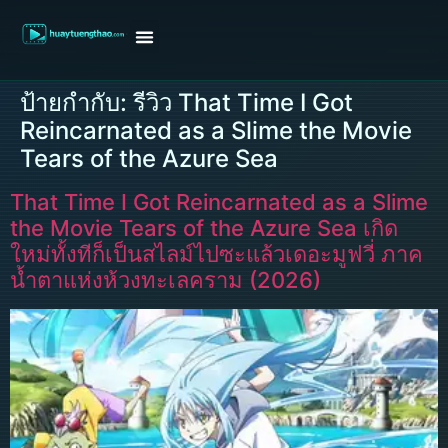
หน้าแรก
ดูหนังฝรั่ง
ดูหนังเกาหลี
ดูหนังจีน
ซีรี่ย์วาย
ติดต่อแอดมิน/ขอหนัง
ป้ายกำกับ:
รีวิว That Time I Got
Reincarnated as a Slime the Movie
Tears of the Azure Sea
That Time I Got Reincarnated as a Slime
the Movie Tears of the Azure Sea เกิด
ใหม่ทั้งทีก็เป็นสไลม์ไปซะแล้วเดอะมูฟวี่ ภาค
น้ำตาแห่งห้วงทะเลคราม (2026)