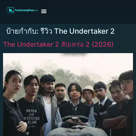
หน้าแรก
ดูหนังฝรั่ง
ดูหนังเกาหลี
ดูหนังจีน
ซีรี่ย์วาย
ติดต่อแอดมิน/ขอหนัง
ป้ายกำกับ:
รีวิว The Undertaker 2
The Undertaker 2 สัปเหร่อ 2 (2026)