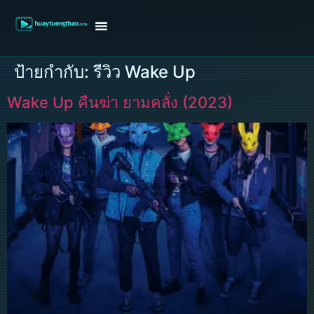
หน้าแรก
ดูหนังฝรั่ง
ดูหนังเกาหลี
ดูหนังจีน
ซีรี่ย์วาย
ติดต่อแอดมิน/ขอหนัง
ป้ายกำกับ:
รีวิว Wake Up
Wake Up คืนฆ่า ยามคลั่ง (2023)