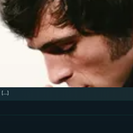
ร […]