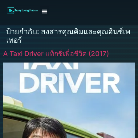
หน้าแรก
ดูหนังฝรั่ง
ดูหนังเกาหลี
ดูหนังจีน
ซีรี่ย์วาย
ติดต่อแอดมิน/ขอหนัง
ป้ายกำกับ:
สงสารคุณคิมและคุณฮินซ์เพ
เทอร์
A Taxi Driver แท็กซี่เพื่อชีวิต (2017)