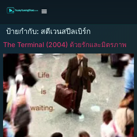
หน้าแรก
ดูหนังฝรั่ง
ดูหนังเกาหลี
ดูหนังจีน
ซีรี่ย์วาย
ติดต่อแอดมิน/ขอหนัง
ป้ายกำกับ:
สตีเวนสปีลเบิร์ก
The Terminal (2004) ด้วยรักและมิตรภาพ