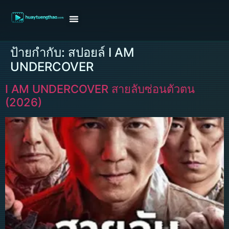
หน้าแรก
ดูหนังฝรั่ง
ดูหนังเกาหลี
ดูหนังจีน
ซีรี่ย์วาย
ติดต่อแอดมิน/ขอหนัง
ป้ายกำกับ:
สปอยล์ I AM
UNDERCOVER
I AM UNDERCOVER สายลับซ่อนตัวตน
(2026)