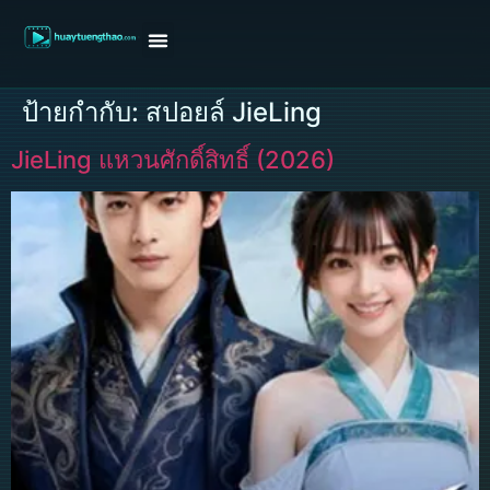
หน้าแรก
ดูหนังฝรั่ง
ดูหนังเกาหลี
ดูหนังจีน
ซีรี่ย์วาย
ติดต่อแอดมิน/ขอหนัง
ป้ายกำกับ:
สปอยล์ JieLing
JieLing แหวนศักดิ์สิทธิ์ (2026)