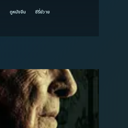
ี
ดูหนังจีน
ซีรี่ย์วาย