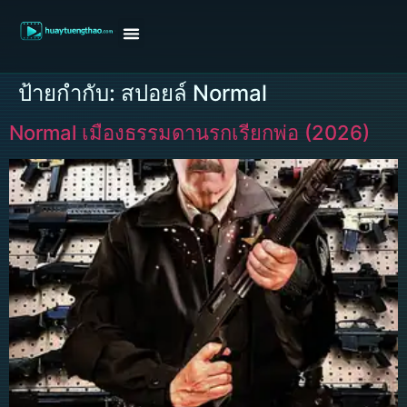
หน้าแรก
ดูหนังฝรั่ง
ดูหนังเกาหลี
ดูหนังจีน
ซีรี่ย์วาย
ติดต่อแอดมิน/ขอหนัง
ป้ายกำกับ:
สปอยล์ Normal
Normal เมืองธรรมดานรกเรียกพ่อ (2026)