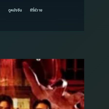
ี
ดูหนังจีน
ซีรี่ย์วาย