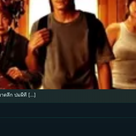
าดลึก ปมผีที […]