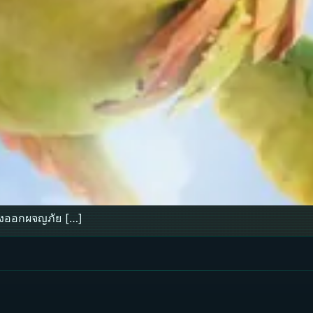
้องออกผจญภัย […]