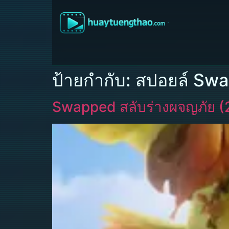
ป้ายกำกับ:
สปอยล์ Sw
Swapped สลับร่างผจญภัย (