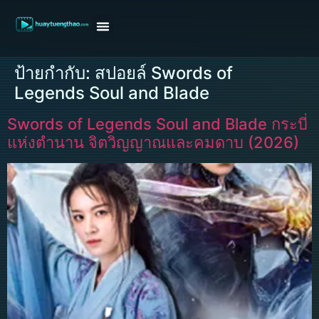
หน้าแรก
ดูหนังฝรั่ง
ดูหนังเกาหลี
ดูหนังจีน
ซีรี่ย์วาย
ติดต่อแอดมิน/ขอหนัง
ป้ายกำกับ:
สปอยล์ Swords of
Legends Soul and Blade
Swords of Legends Soul and Blade กระบี่
แห่งตำนาน จิตวิญญาณและคมดาบ (2026)