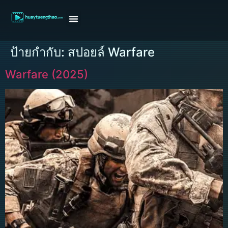
หน้าแรก
ดูหนังฝรั่ง
ดูหนังเกาหลี
ดูหนังจีน
ซีรี่ย์วาย
ติดต่อแอดมิน/ขอหนัง
ป้ายกำกับ:
สปอยล์ Warfare
Warfare (2025)