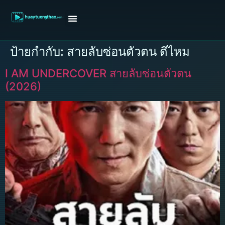
หน้าแรก
ดูหนังฝรั่ง
ดูหนังเกาหลี
ดูหนังจีน
ซีรี่ย์วาย
ติดต่อแอดมิน/ขอหนัง
ป้ายกำกับ:
สายลับซ่อนตัวตน ดีไหม
I AM UNDERCOVER สายลับซ่อนตัวตน
(2026)