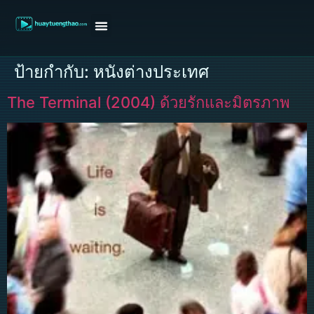
หน้าแรก
ดูหนังฝรั่ง
ดูหนังเกาหลี
ดูหนังจีน
ซีรี่ย์วาย
ติดต่อแอดมิน/ขอหนัง
ป้ายกำกับ:
หนังต่างประเทศ
The Terminal (2004) ด้วยรักและมิตรภาพ