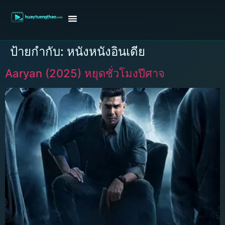
หน้าแรก
ดูหนังฝรั่ง
ดูหนังเกาหลี
ดูหนังจีน
ซีรี่ย์วาย
ติดต่อแอดมิน/ขอหนัง
ป้ายกำกับ:
หนังหนังอินเดีย
Aaryan (2025) หยุดชั่วโมงปีศาจ