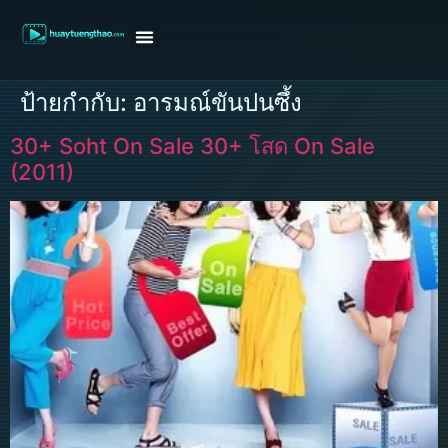
หน้าแรก
ดูหนังฝรั่ง
ดูหนังเกาหลี
ดูหนังจีน
ซีรี่ย์วาย
ติดต่อแอดมิน/ขอหนัง
ป้ายกำกับ:
อารมณ์ขันปนซึ้ง
30+ Soht On Sale 30+ โสด On Sale
(2011)