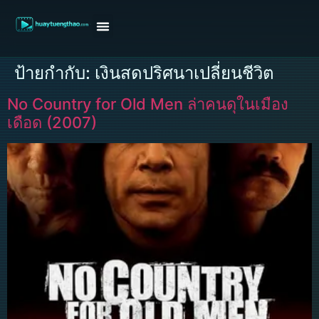
หน้าแรก
ดูหนังฝรั่ง
ดูหนังเกาหลี
ดูหนังจีน
ซีรี่ย์วาย
ติดต่อแอดมิน/ขอหนัง
ป้ายกำกับ:
เงินสดปริศนาเปลี่ยนชีวิต
No Country for Old Men ล่าคนดุในเมือง
เดือด (2007)