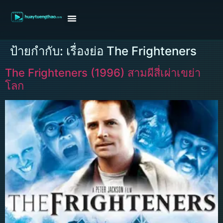
หน้าแรก
ดูหนังฝรั่ง
ดูหนังเกาหลี
ดูหนังจีน
ซีรี่ย์วาย
ติดต่อแอดมิน/ขอหนัง
ป้ายกำกับ:
เรื่องย่อ The Frighteners
The Frighteners (1996) สามผีสี่เผ่าเขย่า
โลก