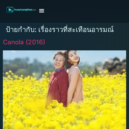
หน้าแรก
ดูหนังฝรั่ง
ดูหนังเกาหลี
ดูหนังจีน
ซีรี่ย์วาย
ติดต่อแอดมิน/ขอหนัง
ป้ายกำกับ:
เรื่องราวที่สะเทือนอารมณ์
Canola (2016)