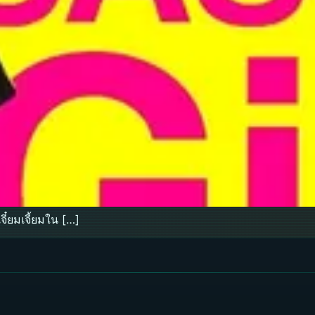
๋ยมเจี้ยมใน […]