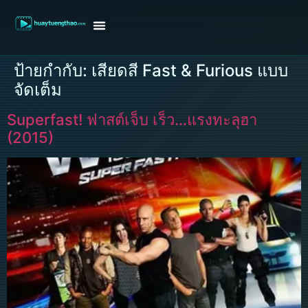
หน้าแรก
ดูหนังฝรั่ง
ดูหนังเกาหลี
ดูหนังจีน
ซีรี่ย์วาย
ติดต่อแอดมิน/ขอหนัง
ป้ายกำกับ:
เสียดสี Fast & Furious แบบ
จัดเต็ม
Superfast! ฟาสต์เจ็บ เร็ว…แรงทะลุฮา
(2015)