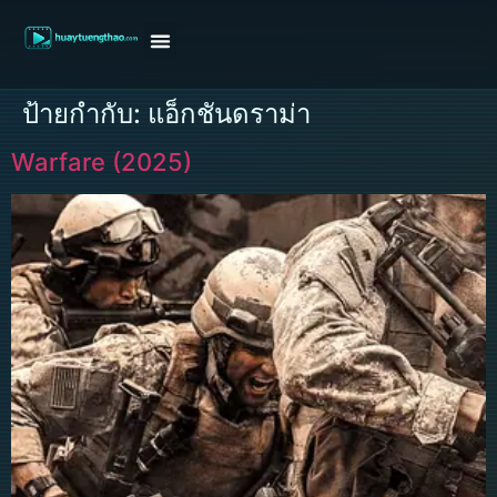
หน้าแรก
ดูหนังฝรั่ง
ดูหนังเกาหลี
ดูหนังจีน
ซีรี่ย์วาย
ติดต่อแอดมิน/ขอหนัง
ป้ายกำกับ:
แอ็กชันดราม่า
Warfare (2025)