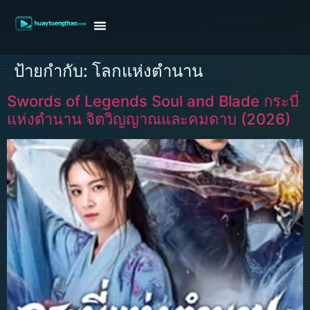
หน้าแรก
ดูหนังฝรั่ง
ดูหนังเกาหลี
ดูหนังจีน
ซีรี่ย์วาย
ติดต่อแอดมิน/ขอหนัง
ป้ายกำกับ:
โลกแห่งตำนาน
Swords of Legends Soul and Blade กระบี่
แห่งตำนาน จิตวิญญาณและคมดาบ (2026)