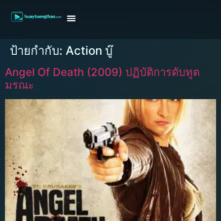
หน้าแรก
ดูหนังฝรั่ง
ดูหนังเกาหลี
ดูหนังจีน
ซีรี่ย์วาย
ติดต่อแอดมิน/ขอหนัง
ป้ายกำกับ:
Action บู๊
Angel Of Death (2009) ปฏิบัติการดับทูต
มรณะ