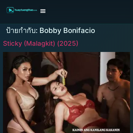
หน้าแรก
ดูหนังฝรั่ง
ดูหนังเกาหลี
ดูหนังจีน
ซีรี่ย์วาย
ติดต่อแอดมิน/ขอหนัง
ป้ายกำกับ:
Bobby Bonifacio
Sticky (Malagkit) (2025)