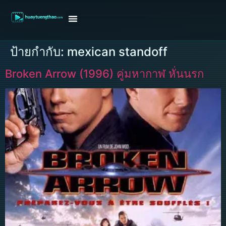
หน้าแรก
ดูหนังฝรั่ง
ดูหนังเกาหลี
ดูหนังจีน
ซีรี่ย์วาย
ติดต่อแอดมิน/ขอหนัง
ป้ายกำกับ:
mexican standoff
Broken Arrow (1996) คู่มหากาฬ หั่นนรก