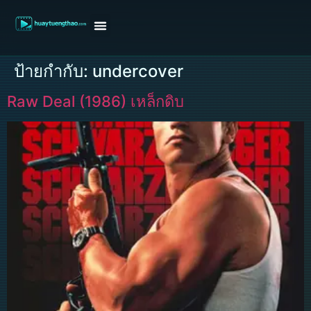
หน้าแรก
ดูหนังฝรั่ง
ดูหนังเกาหลี
ดูหนังจีน
ซีรี่ย์วาย
ติดต่อแอดมิน/ขอหนัง
ป้ายกำกับ:
undercover
Raw Deal (1986) เหล็กดิบ