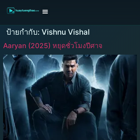
หน้าแรก
ดูหนังฝรั่ง
ดูหนังเกาหลี
ดูหนังจีน
ซีรี่ย์วาย
ติดต่อแอดมิน/ขอหนัง
ป้ายกำกับ:
Vishnu Vishal
Aaryan (2025) หยุดชั่วโมงปีศาจ