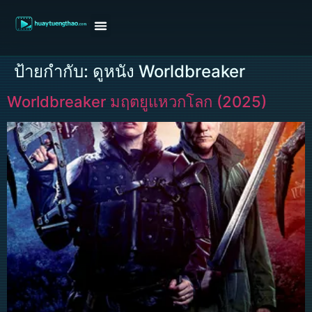
หน้าแรก
ดูหนังฝรั่ง
ดูหนังเกาหลี
ดูหนังจีน
ซีรี่ย์วาย
ติดต่อแอดมิน/ขอหนัง
ป้ายกำกับ:
ดูหนัง Worldbreaker
Worldbreaker มฤตยูแหวกโลก (2025)