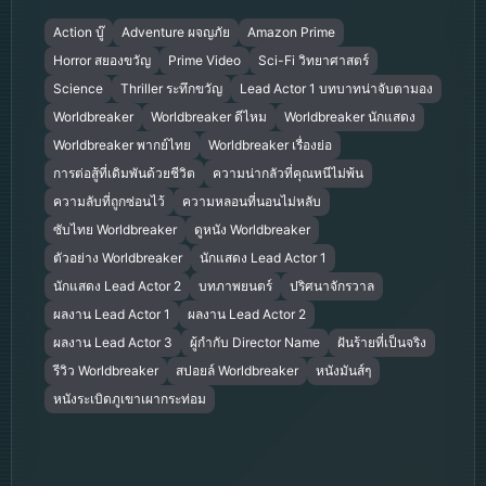
Action บู๊
Adventure ผจญภัย
Amazon Prime
Horror สยองขวัญ
Prime Video
Sci-Fi วิทยาศาสตร์
Science
Thriller ระทึกขวัญ
Lead Actor 1 บทบาทน่าจับตามอง
Worldbreaker
Worldbreaker ดีไหม
Worldbreaker นักแสดง
Worldbreaker พากย์ไทย
Worldbreaker เรื่องย่อ
การต่อสู้ที่เดิมพันด้วยชีวิต
ความน่ากลัวที่คุณหนีไม่พ้น
ความลับที่ถูกซ่อนไว้
ความหลอนที่นอนไม่หลับ
ซับไทย Worldbreaker
ดูหนัง Worldbreaker
ตัวอย่าง Worldbreaker
นักแสดง Lead Actor 1
นักแสดง Lead Actor 2
บทภาพยนตร์
ปริศนาจักรวาล
ผลงาน Lead Actor 1
ผลงาน Lead Actor 2
ผลงาน Lead Actor 3
ผู้กำกับ Director Name
ฝันร้ายที่เป็นจริง
รีวิว Worldbreaker
สปอยล์ Worldbreaker
หนังมันส์ๆ
หนังระเบิดภูเขาเผากระท่อม