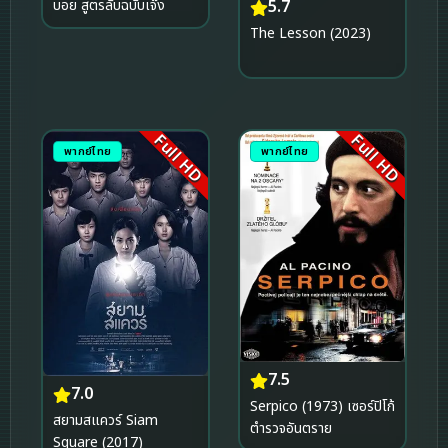
5.7
บอย สูตรลับฉบับเจ๊ง
The Lesson (2023)
Full HD
Full HD
พากย์ไทย
พากย์ไทย
7.5
7.0
Serpico (1973) เซอร์ปิโก้
สยามสแควร์ Siam
ตำรวจอันตราย
Square (2017)