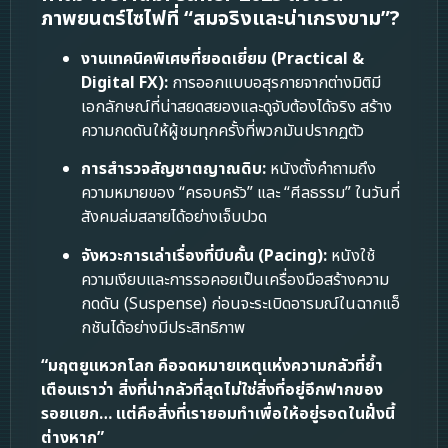
ภาพยนตร์ไซไฟที่ “สมจริงและน่าเกรงขาม”?
งานเทคนิคพิเศษที่ยอดเยี่ยม (Practical &
Digital FX):
การออกแบบอสุรกายจากต่างมิติมี
เอกลักษณ์ที่น่าสยดสยองและดูจับต้องได้จริง สร้าง
ความกดดันให้ผู้ชมทุกครั้งที่พวกมันปรากฏตัว
การสำรวจสัญชาตญาณดิบ:
หนังตั้งคำถามถึง
ความหมายของ “ครอบครัว” และ “ศีลธรรม” ในวันที่
สังคมล่มสลายได้อย่างเจ็บปวด
จังหวะการเล่าเรื่องที่บีบคั้น (Pacing):
หนังใช้
ความเงียบและการรอคอยเป็นเครื่องมือสร้างความ
กดดัน (Suspense) ก่อนจะระเบิดอารมณ์ในฉากแอ็
กชันได้อย่างมีประสิทธิภาพ
“มฤตยูแหวกโลก คือจดหมายเหตุแห่งความกลัวที่ย้ำ
เตือนเราว่า สิ่งที่น่ากลัวที่สุดไม่ใช่สิ่งที่อยู่อีกฟากของ
รอยแยก… แต่คือสิ่งที่เรายอมทำเพื่อให้อยู่รอดในฝั่งนี้
ต่างหาก”