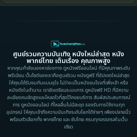
2002
2000
Cult Film
1999
1998
1997
1996
Culture
1995
1991
Dance เต้น
1988
1986
ศูนย์รวมความบันเทิง หนังใหม่ล่าสุด หนัง
Detective สืบสวน
1983
1982
พากย์ไทย เต็มเรื่อง คุณภาพสูง
1973
1971
Disaster
หากคุณกำลังมองหาช่องทาง ดูหนังฟรีออนไลน์ ที่มีคุณภาพระดับ
พรีเมียม เว็บไซต์ของเราคือศูนย์รวม หนังดูฟรี ที่อัปเดตใหม่ล่าสุด
1962
Disney+
ให้คุณได้รับชมกันแบบจุใจ ไม่ว่าจะเป็นหนังชนโรงที่เพิ่งเข้า หรือ
หนังดังในตำนาน เราจัดเตรียมระบบการ ดูหนังฟรี HD ที่มีความ
Documentary สารคดี
ละเอียดคมชัดสูงและโหลดไวที่สุดไว้คอยบริการ สัมผัสประสบการณ์
การ ดูหนังออนไลน์ ที่ไหลลื่นไม่มีสะดุด รองรับการใช้งานทุก
Documentary สารคดี
อุปกรณ์ ให้คุณเข้าถึงความบันเทิงระดับโลกได้ง่ายๆ เพียงปลายนิ้ว
พร้อมตัวเลือกทั้ง พากย์ไทย และ ซับไทย ครบทุกอรรถรสในเว็บ
Drama ดราม่า
เดียว
Drama ดราม่า