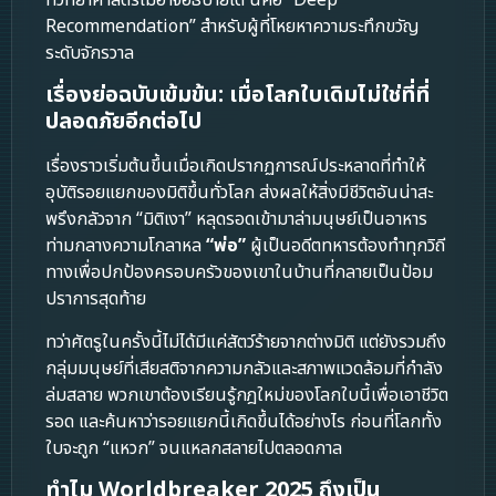
Recommendation” สำหรับผู้ที่โหยหาความระทึกขวัญ
ระดับจักรวาล
เรื่องย่อฉบับเข้มข้น: เมื่อโลกใบเดิมไม่ใช่ที่ที่
ปลอดภัยอีกต่อไป
เรื่องราวเริ่มต้นขึ้นเมื่อเกิดปรากฏการณ์ประหลาดที่ทำให้
อุบัติรอยแยกของมิติขึ้นทั่วโลก ส่งผลให้สิ่งมีชีวิตอันน่าสะ
พรึงกลัวจาก “มิติเงา” หลุดรอดเข้ามาล่ามนุษย์เป็นอาหาร
ท่ามกลางความโกลาหล
“พ่อ”
ผู้เป็นอดีตทหารต้องทำทุกวิถี
ทางเพื่อปกป้องครอบครัวของเขาในบ้านที่กลายเป็นป้อม
ปราการสุดท้าย
ทว่าศัตรูในครั้งนี้ไม่ได้มีแค่สัตว์ร้ายจากต่างมิติ แต่ยังรวมถึง
กลุ่มมนุษย์ที่เสียสติจากความกลัวและสภาพแวดล้อมที่กำลัง
ล่มสลาย พวกเขาต้องเรียนรู้กฎใหม่ของโลกใบนี้เพื่อเอาชีวิต
รอด และค้นหาว่ารอยแยกนี้เกิดขึ้นได้อย่างไร ก่อนที่โลกทั้ง
ใบจะถูก “แหวก” จนแหลกสลายไปตลอดกาล
ทำไม Worldbreaker 2025 ถึงเป็น