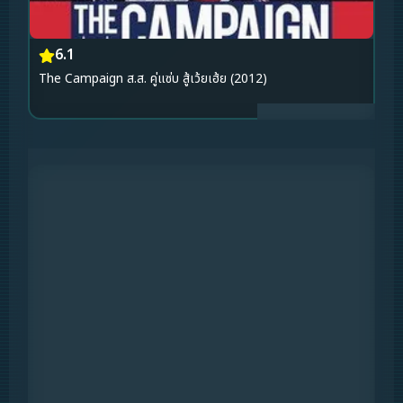
6.5
Vengeance ปฏิบัติการเดือดเลือดล้างเลือด (2026)
Full HD
Sound Track