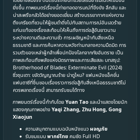
ได้อย่างสมจริง ดนตรีประกอบที่ช่วยเสริมอารมณ์ให้เข้มข้น
ยิ่งขึ้น ภาพยนตร์เรื่องนี้ถ่ายทอดอารมณ์ที่ขึงขัง ลึกลับ และ
น่าสะพรึงกลัวได้อย่างยอดเยี่ยม สร้างบรรยากาศแห่งความ
ตึงเครียดที่ชวนให้ผู้ชมดำดิ่งไปกับสถานการณ์อันเลวร้าย
แก่นแท้ของเรื่องสะท้อนให้เห็นถึงการต่อสู้อันยาวนาน
ระหว่างความดีและความชั่ว การเผชิญหน้ากับสิ่งเหนือ
ธรรมชาติ และการค้นหาความหวังท่ามกลางความมืดมิด การ
รวมตัวของเหล่าผู้กล้าเพื่อปกป้องโลกจากภัยอันตราย เป็น
ภาพสะท้อนถึงพลังแห่งมิตรภาพและการเสียสละ บทสรุป:
Brotherhood of Blades: Exterminate Evil (2024)
ซิ่วซุนเตา: ขจัดวิญญาณร้าย น่าดูไหม? แฟนหนังแอ็คชั่น
แฟนตาซีที่ชื่นชอบเรื่องราวการต่อสู้กับสิ่งเหนือธรรมชาติไม่
ควรพลาดเรื่องนี้ สามารถรับชมได้ทาง
ภาพยนตร์เรื่องนี้กำกับโดย
Yuan Tao
และนำแสดงโดยนัก
แสดงคุณภาพอย่าง
Yaqi Zhang, Zhu Hong, Gong
Xiaojun
ความสนุกตามแบบฉบับหนังแนว
ผจญภัย
รับชมแบบ
พากย์ไทย
คมชัด Full HD