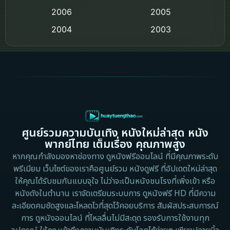
2006
Crime อาชญากรรม
2005
2004
2003
Crime อาชญากรรม
2002
2000
Cult Film
1999
1998
1997
1996
Culture
1995
1991
Dance เต้น
1988
1986
ศูนย์รวมความบันเทิง หนังใหม่ล่าสุด หนัง
Detective สืบสวน
1983
1982
พากย์ไทย เต็มเรื่อง คุณภาพสูง
1973
1971
Disaster
หากคุณกำลังมองหาช่องทาง ดูหนังฟรีออนไลน์ ที่มีคุณภาพระดับ
พรีเมียม เว็บไซต์ของเราคือศูนย์รวม หนังดูฟรี ที่อัปเดตใหม่ล่าสุด
1962
Disney+
ให้คุณได้รับชมกันแบบจุใจ ไม่ว่าจะเป็นหนังชนโรงที่เพิ่งเข้า หรือ
หนังดังในตำนาน เราจัดเตรียมระบบการ ดูหนังฟรี HD ที่มีความ
Documentary สารคดี
ละเอียดคมชัดสูงและโหลดไวที่สุดไว้คอยบริการ สัมผัสประสบการณ์
การ ดูหนังออนไลน์ ที่ไหลลื่นไม่มีสะดุด รองรับการใช้งานทุก
Documentary สารคดี