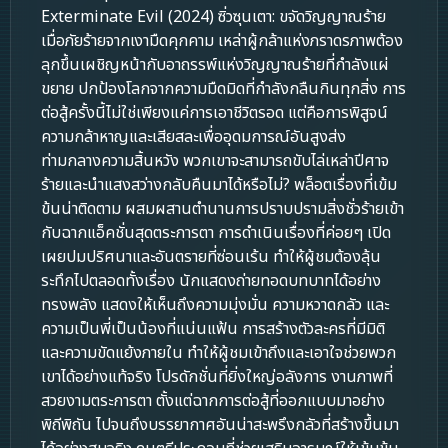
Exterminate Evil (2024) ซิ่วซุนเตา: ขจัดวิญญาณร้าย
เมื่อภัยร้ายจากเงามืดคุกคาม เหล่าผู้กล้าแห่งภราดรภาพต้อง
ลุกขึ้นเผชิญหน้ากับอาถรรพ์แห่งวิญญาณร้ายที่กำลังแผ่
ขยาย ปกป้องโลกจากความมืดมิดที่กำลังกลืนกินทุกสิ่ง การ
ต่อสู้ครั้งนี้ไม่ใช่เพียงแค่การเอาชีวิตรอด แต่คือการพิสูจน์
ความกล้าหาญและเสียสละเพื่ออุดมการณ์อันสูงส่ง
ท่ามกลางความสิ้นหวัง พวกเขาจะสามารถขับไล่เหล่าปีศาจ
ร้ายและนำแสงสว่างกลับคืนมาได้หรือไม่? พล็อตเรื่องที่เข้ม
ข้นน่าติดตาม ผสมผสานตำนานการปราบปรามสิ่งชั่วร้ายเข้า
กับฉากแอ็คชั่นสุดตระการตา การดำเนินเรื่องที่ค่อยๆ เปิด
เผยปมปริศนาและอันตรายที่ซ่อนเร้น ทำให้ผู้ชมต้องลุ้น
ระทึกไปตลอดทั้งเรื่อง นักแสดงถ่ายทอดบทบาทได้อย่าง
ทรงพลัง แสดงให้เห็นถึงความมุ่งมั่น ความหวาดกลัว และ
ความเป็นพี่เป็นน้องที่แน่นแฟ้น การสร้างตัวละครที่มีมิติ
และความขัดแย้งภายใน ทำให้ผู้ชมเข้าถึงและเอาใจช่วยพวก
เขาได้อย่างแท้จริง โปรดักชั่นที่ยิ่งใหญ่อลังการ งานภาพที่
สวยงามตระการตา ตั้งแต่ฉากการต่อสู้ที่ออกแบบมาอย่าง
พิถีพิถัน ไปจนถึงบรรยากาศอันน่าสะพรึงกลัวที่สร้างขึ้นมา