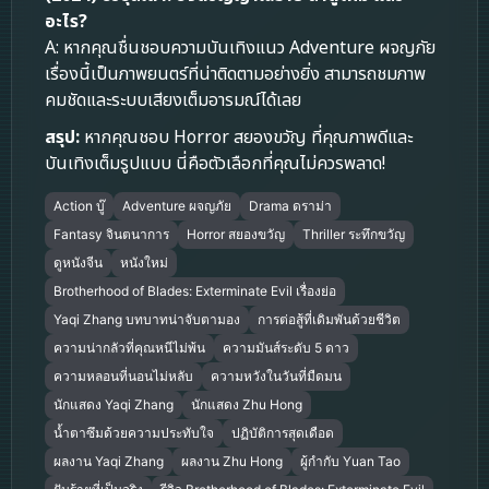
อะไร?
A: หากคุณชื่นชอบความบันเทิงแนว Adventure ผจญภัย
เรื่องนี้เป็นภาพยนตร์ที่น่าติดตามอย่างยิ่ง สามารถชมภาพ
คมชัดและระบบเสียงเต็มอารมณ์ได้เลย
สรุป:
หากคุณชอบ Horror สยองขวัญ ที่คุณภาพดีและ
บันเทิงเต็มรูปแบบ นี่คือตัวเลือกที่คุณไม่ควรพลาด!
Action บู๊
Adventure ผจญภัย
Drama ดราม่า
Fantasy จินตนาการ
Horror สยองขวัญ
Thriller ระทึกขวัญ
ดูหนังจีน
หนังใหม่
Brotherhood of Blades: Exterminate Evil เรื่องย่อ
Yaqi Zhang บทบาทน่าจับตามอง
การต่อสู้ที่เดิมพันด้วยชีวิต
ความน่ากลัวที่คุณหนีไม่พ้น
ความมันส์ระดับ 5 ดาว
ความหลอนที่นอนไม่หลับ
ความหวังในวันที่มืดมน
นักแสดง Yaqi Zhang
นักแสดง Zhu Hong
น้ำตาซึมด้วยความประทับใจ
ปฏิบัติการสุดเดือด
ผลงาน Yaqi Zhang
ผลงาน Zhu Hong
ผู้กำกับ Yuan Tao