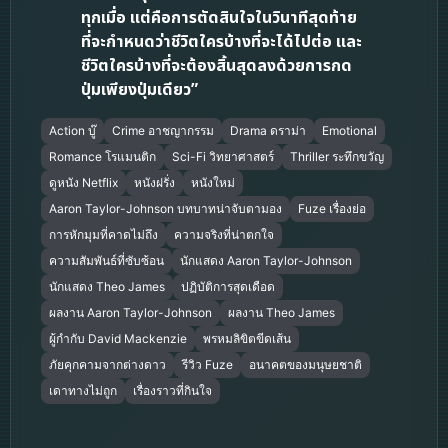
ทุกเมื่อ แต่คือการตัดสินใจในวินาทีสุดท้าย
ที่จะกำหนดว่าชีวิตใครบ้างที่จะได้ไปต่อ และ
ชีวิตใครบ้างที่จะต้องสิ้นสุดลงด้วยการกด
ปุ่มเพียงปุ่มเดียว”
Action บู๊
Crime อาชญากรรม
Drama ดราม่า
Emotional
Romance โรแมนติก
Sci-Fi วิทยาศาสตร์
Thriller ระทึกขวัญ
ดูหนัง Netflix
หนังฝรั่ง
หนังใหม่
Aaron Taylor-Johnson บทบาทน่าจับตามอง
Fuze เรื่องย่อ
การหักมุมที่คาดไม่ถึง
ความจริงที่น่าตกใจ
ความสัมพันธ์ที่ซับซ้อน
นักแสดง Aaron Taylor-Johnson
นักแสดง Theo James
ปฏิบัติการสุดเดือด
ผลงาน Aaron Taylor-Johnson
ผลงาน Theo James
ผู้กำกับ David Mackenzie
พรหมลิขิตขีดเส้น
ภัยคุกคามจากต่างดาว
รีวิว Fuze
อนาคตของมนุษยชาติ
เดาทางไม่ถูก
เรื่องราวที่กินใจ