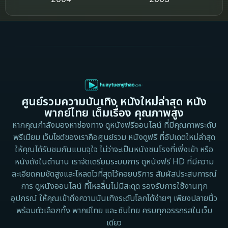
Crime อาชญากรรม
2002
2000
Cult Film
1999
1998
1997
1996
Culture
1995
1991
Dance เต้น
1988
1986
ศูนย์รวมความบันเทิง หนังใหม่ล่าสุด หนัง
Detective สืบสวน
1983
1982
พากย์ไทย เต็มเรื่อง คุณภาพสูง
1973
1971
Disaster
หากคุณกำลังมองหาช่องทาง ดูหนังฟรีออนไลน์ ที่มีคุณภาพระดับ
พรีเมียม เว็บไซต์ของเราคือศูนย์รวม หนังดูฟรี ที่อัปเดตใหม่ล่าสุด
1962
Disney+
ให้คุณได้รับชมกันแบบจุใจ ไม่ว่าจะเป็นหนังชนโรงที่เพิ่งเข้า หรือ
หนังดังในตำนาน เราจัดเตรียมระบบการ ดูหนังฟรี HD ที่มีความ
Documentary สารคดี
ละเอียดคมชัดสูงและโหลดไวที่สุดไว้คอยบริการ สัมผัสประสบการณ์
การ ดูหนังออนไลน์ ที่ไหลลื่นไม่มีสะดุด รองรับการใช้งานทุก
Documentary สารคดี
อุปกรณ์ ให้คุณเข้าถึงความบันเทิงระดับโลกได้ง่ายๆ เพียงปลายนิ้ว
พร้อมตัวเลือกทั้ง พากย์ไทย และ ซับไทย ครบทุกอรรถรสในเว็บ
Drama ดราม่า
เดียว