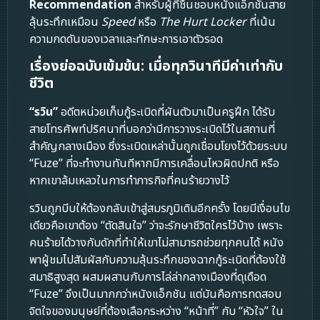
Recommendation
สำหรับผู้ที่ชื่นชอบหนังแอ็กชันสาย
ลุ้นระทึกเหมือน
Speed
หรือ
The Hurt Locker
ที่เน้น
ความกดดันของเวลาและทักษะการเอาตัวรอด
เรื่องย่อฉบับเข้มข้น: เมื่อทุกวินาทีมีค่าเท่ากับ
ชีวิต
“รวิน”
อดีตหน่วยเก็บกู้ระเบิดที่ผันตัวมาเป็นครูฝึก ได้รับ
สายโทรศัพท์ปริศนาที่บอกว่ามีการวางระเบิดไว้ในสถานที่
สำคัญกลางเมือง ซึ่งระเบิดเหล่านั้นถูกเชื่อมโยงไว้ด้วยระบบ
“Fuze” ที่จะทำงานทันทีหากมีการเคลื่อนไหวผิดปกติ หรือ
หากเขาล้มเหลวในการทำภารกิจที่คนร้ายวางไว้
รวินถูกบีบให้ต้องกลับเข้าสู่สมรภูมิเดิมอีกครั้ง โดยมีเงื่อนไข
เดียวคือเขาต้อง “ตัดสินใจ” ว่าจะรักษาชีวิตใครไว้บ้าง เพราะ
คนร้ายได้วางกับดักที่ทำให้เขาไม่สามารถช่วยทุกคนได้ หนัง
พาผู้ชมไปสัมผัสกับความลุ้นระทึกของฉากกู้ระเบิดที่ต้องใช้
สมาธิสูงสุด ผสมผสานกับการไล่ล่ากลางเมืองที่ดุเดือด
“Fuze” จึงเป็นมากกว่าหนังแอ็กชัน แต่มันคือการทดสอบ
จิตใจของมนุษย์ที่ต้องเลือกระหว่าง “หน้าที่” กับ “หัวใจ” ใน