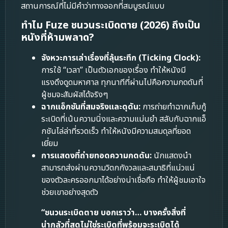
สถานการณ์ที่ไม่มีคำว่าทางออกที่สมบูรณ์แบบ
ทำไม Fuze ชนวนระเบิดตาย (2026) ถึงเป็น
หนังที่ห้ามพลาด?
จังหวะการเล่าเรื่องที่ลุ้นระทึก (Ticking Clock):
การใช้ “เวลา” เป็นตัวเอกของเรื่อง ทำให้หนังมี
แรงดึงดูดมหาศาล ทุกนาทีที่ผ่านไปคือความกดดันที่
ผู้ชมจะสัมผัสได้จริงๆ
ฉากแอ็กชันที่สมจริงและดุดัน:
การถ่ายทำฉากเก็บกู้
ระเบิดที่เน้นความนิ่งและความแม่นยำ สลับกับฉากแอ็
กชันไล่ล่าที่รวดเร็ว ทำให้หนังมีความสมดุลที่ยอด
เยี่ยม
การแสดงที่ถ่ายทอดความกดดัน:
นักแสดงนำ
สามารถส่งผ่านความวิตกกังวลและสมาธิที่แน่วแน่
ของตัวละครออกมาได้อย่างน่าเชื่อถือ ทำให้ผู้ชมเอาใจ
ช่วยเขาอย่างสุดตัว
“ชนวนระเบิดตาย บอกเราว่า… บางครั้งสิ่งที่
น่ากลัวที่สุดไม่ใช่ระเบิดที่พร้อมจะระเบิดได้