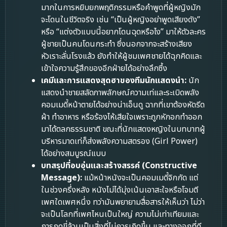
มากในการหยิบยกพฤติกรรมหรือคำพูดที่ผู้หญิงมัก
จะโดนในชีวิตจริง เช่น “เป็นผู้หญิงอย่าพูดเสียงดัง”
หรือ “แต่งตัวแบบนี้อยากโดนฉุดหรือไง” มาให้ตัวละคร
ผู้ชายเป็นคนโดนกระทำ ซึ่งนอกจากจะสร้างเสียง
หัวเราะลั่นโรงแล้ว ยังทำให้ผู้ชมเพศชายได้ฉุกคิดและ
เข้าใจความรู้สึกของอีกฝ่ายได้อย่างลึกซึ้ง
เคมีและการแสดงสุดฮาของทีมนักแสดงนำ:
นัก
แสดงนำชายสลัดภาพลักษณ์ความเท่และระเบิดพลัง
คอมเมดี้หน้าตายได้อย่างน่าเอ็นดู ฉากที่เขาต้องหัดรีด
ผ้า ทำอาหาร หรือร้องไห้เสียใจเพราะถูกหักอกทำออก
มาได้ตลกธรรมชาติ ขณะที่นักแสดงหญิงในบทบาทผู้
บริหารมาดเท่ก็ส่งพลังความสตรอง (Girl Power)
ได้อย่างสมบูรณ์แบบ
บทสรุปที่อบอุ่นและสร้างสรรค์ (Constructive
Message):
แม้หน้าหนังจะเป็นคอมเมดี้จิกกัด แต่
ในช่วงครึ่งหลัง หนังไม่ได้มุ่งเน้นเอาสะใจหรือโจมตี
เพศใดเพศหนึ่ง ทว่ามันพยายามสื่อสารให้เห็นว่า ไม่ว่า
จะเป็นโลกที่เพศไหนเป็นใหญ่ ความไม่เท่าเทียมและ
การกดขี่ล้วนเป็นสิ่งที่ไม่ควรเกิดขึ้น และทางออกที่ดี