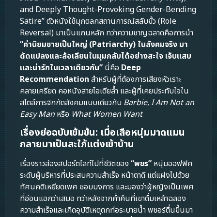
and Deeply Thought-Provoking Gender-Bending
Satire” ตัวหนังใช้มุกตลกสถานการณ์สลับขั้ว (Role
Reversal) มาเป็นแกนหลัก ทว่าความชาญฉลาดคือการนำ
“ค่านิยมชายเป็นใหญ่ (Patriarchy) ในสังคมจริง มา
ดัดแปลงและล้อเลียนในมุมกลับได้อย่างสะใจ เจ็บแสบ
และน่ารักในเวลาเดียวกัน”
นี่คือ
Deep
Recommendation
สำหรับผู้ที่ต้องการเสียงหัวเราะ
คลายเครียด คอหนังสายไอเดียล้ำ และผู้ที่เคยประทับใจใน
สไตล์การจิกกัดสังคมแบบเดียวกับ
Barbie
,
I Am Not an
Easy Man
หรือ
What Women Want
เรื่องย่อฉบับเข้มข้น: เมื่อเสือหนุ่มมาดแมน
กลายมาเป็นสะใภ้แต่งเข้าบ้าน
เรื่องราวส่องสปอร์ตไลท์ไปที่ชีวิตของ
“พชร”
หนุ่มออฟฟิศ
ระดับผู้บริหารที่ประสบความสำเร็จ หน้าตาดี แต่แฝงไปด้วย
ทัศนคติเหยียดเพศ ชอบบงการ และมองว่าผู้หญิงเป็นเพศ
ที่อ่อนแอกว่าเสมอ ทว่าหลังจากค่ำคืนที่เขาดื่มเหล้าฉลอง
ความสำเร็จและเกิดอุบัติเหตุตกท่อระบายน้ำ พชอร์ตื่นขึ้นมา