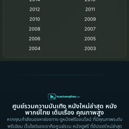
2012
2011
Comedy ตลก
2010
2009
Coming-of-age ชีวิตวัยรุ่น
2008
2007
2006
Crime อาชญากรรม
2005
2004
2003
Crime อาชญากรรม
2002
2000
Cult Film
1999
1998
1997
1996
Culture
1995
1991
Dance เต้น
1988
1986
ศูนย์รวมความบันเทิง หนังใหม่ล่าสุด หนัง
Detective สืบสวน
1983
1982
พากย์ไทย เต็มเรื่อง คุณภาพสูง
1973
1971
Disaster
หากคุณกำลังมองหาช่องทาง ดูหนังฟรีออนไลน์ ที่มีคุณภาพระดับ
พรีเมียม เว็บไซต์ของเราคือศูนย์รวม หนังดูฟรี ที่อัปเดตใหม่ล่าสุด
1962