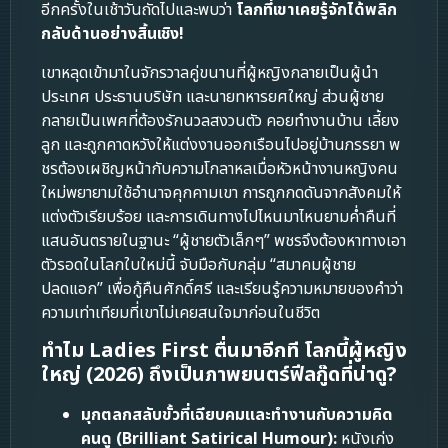
อีกครั้งในเช้าวันถัดไปและพบว่า
โลกที่เขาเคยรู้จักได้พลิก
กลับด้านอย่างสิ้นเชิง!
เขาหลุดเข้ามาในจักรวาลคู่ขนานที่ผู้หญิงกลายเป็นผู้นำ
ประเทศ ประธานบริษัท และนายทหารยศใหญ่ ส่วนผู้ชาย
กลายเป็นเพศที่ต้องรักนวลสงวนตัว คอยทำงานบ้าน เลี้ยง
ลูก และถูกคาดหวังให้แต่งงานออกเรือนไปอยู่บ้านภรรยา พ
ชรต้องเผชิญหน้ากับความโกลาหลเมื่อหัวหน้างานหญิงคน
ใหม่พยายามใช้อำนาจคุกคามเขา การถูกกดดันจากสังคมให้
แต่งตัวเรียบร้อย และการเดินทางไปไหนมาไหนยามค่ำคืนที่
แสนอันตรายในฐานะ “ผู้ชายตัวเล็กๆ” พชรจึงต้องหาทางเอา
ตัวรอดในโลกใบใหม่นี้ จับมือกับกลุ่ม “สมาคมผู้ชาย
ปลดแอก” เพื่อกู้คืนศักดิ์ศรี และเรียนรู้ความหมายของคำว่า
ความเท่าเทียมที่เขาไม่เคยสนใจมาก่อนในชีวิต
ทำไม Ladies First ตื่นมาอีกที โลกนี้ผู้หญิง
ใหญ่ (2026) ถึงเป็นภาพยนตร์ฟีลกู๊ดที่น่าดู?
มุกตลกสลับขั้วที่เฉียบคมและทำงานกับความคิด
คนดู (Brilliant Satirical Humour):
หนังเก่ง