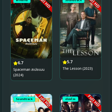
Full HD
Full HD
พากย์ไทย
Soundtrack
5.7
6.7
The Lesson (2023)
Spaceman สเปซแมน
(2024)
Full HD
Full HD
Soundtrack
เสียงโรง