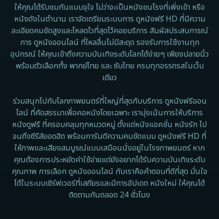
Disney+
ให้คุณได้รับชมกันแบบจุใจ ไม่ว่าจะเป็นหนังชนโรงที่เพิ่งเข้า หรือ
หนังดังในตำนาน เราจัดเตรียมระบบการ ดูหนังฟรี HD ที่มีความ
Documentary สารคดี
ละเอียดคมชัดสูงและโหลดไวที่สุดไว้คอยบริการ สัมผัสประสบการณ์
การ ดูหนังออนไลน์ ที่ไหลลื่นไม่มีสะดุด รองรับการใช้งานทุก
Documentary สารคดี
อุปกรณ์ ให้คุณเข้าถึงความบันเทิงระดับโลกได้ง่ายๆ เพียงปลายนิ้ว
พร้อมตัวเลือกทั้ง พากย์ไทย และ ซับไทย ครบทุกอรรถรสในเว็บ
Drama ดราม่า
เดียว
Drama ดราม่า
ร่วมสนุกไปกับโลกภาพยนตร์ที่ใหญ่ที่สุดกับบริการ ดูหนังฟรีออน
ไลน์ ที่คัดสรรมาเพื่อคอหนังโดยเฉพาะ เรามุ่งเน้นการให้บริการ
Dystopian
หนังดูฟรี ที่ครอบคลุมทุกหมวดหมู่ ตั้งแต่หนังแอคชั่น หนังรัก ไป
จนถึงซีรีส์ยอดฮิต พร้อมการันตีความคมชัดแบบ ดูหนังฟรี HD ที่
Emotional
ให้ภาพและเสียงสมบูรณ์แบบเสมือนนั่งอยู่ในโรงภาพยนตร์ หาก
คุณต้องการประหยัดค่าใช้จ่ายแต่ยังอยากได้รับความบันเทิงระดับ
Erotic
คุณภาพ การเลือก ดูหนังออนไลน์ กับเราคือคำตอบที่ดีที่สุด มั่นใจ
ได้ในระบบเซิร์ฟเวอร์ที่เสถียรและมีการอัปเดต หนังใหม่ ให้คุณได้
Family ครอบครัว
ติดตามกันตลอด 24 ชั่วโมง
Fantasy จินตนาการ