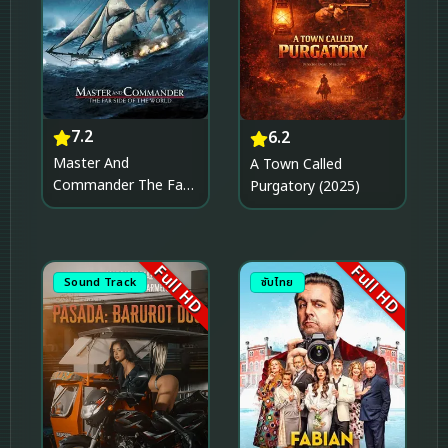
7.2
6.2
Master And
A Town Called
Commander The Far
Purgatory (2025)
Side of the World
(2003) มาสเตอร์ แอนด์
คอมแมนเดอร์ ผู้บัญชาการ
Full HD
Full HD
ล่าสุดขอบโลก
Sound Track
ซับไทย