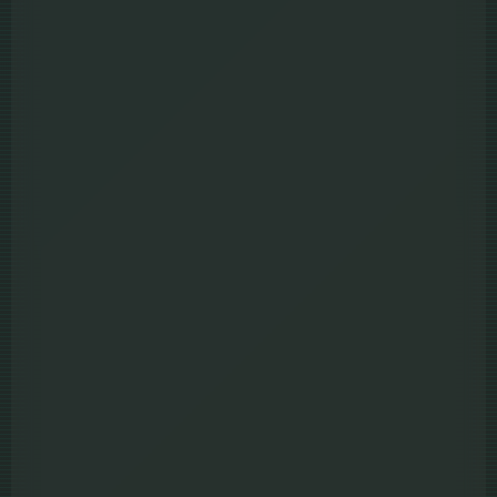
4.4
From the World of John Wick Ballerina จักรวาลของ จอห์น
วิค บัลเลรินา แค้นกว่านรก (2025)
Full HD
Sound Track