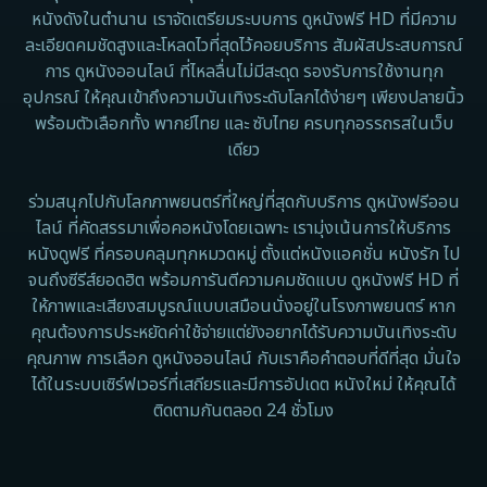
หนังดังในตำนาน เราจัดเตรียมระบบการ ดูหนังฟรี HD ที่มีความ
ละเอียดคมชัดสูงและโหลดไวที่สุดไว้คอยบริการ สัมผัสประสบการณ์
การ ดูหนังออนไลน์ ที่ไหลลื่นไม่มีสะดุด รองรับการใช้งานทุก
อุปกรณ์ ให้คุณเข้าถึงความบันเทิงระดับโลกได้ง่ายๆ เพียงปลายนิ้ว
พร้อมตัวเลือกทั้ง พากย์ไทย และ ซับไทย ครบทุกอรรถรสในเว็บ
เดียว
ร่วมสนุกไปกับโลกภาพยนตร์ที่ใหญ่ที่สุดกับบริการ ดูหนังฟรีออน
ไลน์ ที่คัดสรรมาเพื่อคอหนังโดยเฉพาะ เรามุ่งเน้นการให้บริการ
หนังดูฟรี ที่ครอบคลุมทุกหมวดหมู่ ตั้งแต่หนังแอคชั่น หนังรัก ไป
จนถึงซีรีส์ยอดฮิต พร้อมการันตีความคมชัดแบบ ดูหนังฟรี HD ที่
ให้ภาพและเสียงสมบูรณ์แบบเสมือนนั่งอยู่ในโรงภาพยนตร์ หาก
คุณต้องการประหยัดค่าใช้จ่ายแต่ยังอยากได้รับความบันเทิงระดับ
คุณภาพ การเลือก ดูหนังออนไลน์ กับเราคือคำตอบที่ดีที่สุด มั่นใจ
ได้ในระบบเซิร์ฟเวอร์ที่เสถียรและมีการอัปเดต หนังใหม่ ให้คุณได้
ติดตามกันตลอด 24 ชั่วโมง