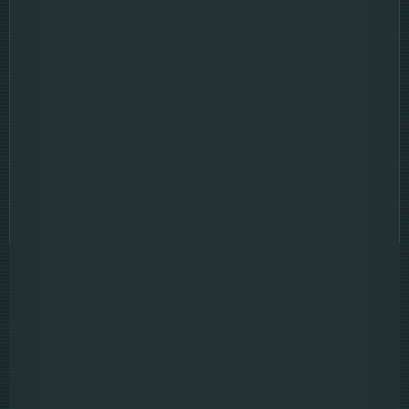
6.1
The SpongeBob Movie Search for SquarePants เดอะ ส
พันจ์บ็อบ มูฟวี่ ภารกิจตามหาสพันจ์บ็อบ (2025)
Full HD
Sound Track