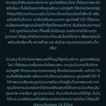
1973
1971
Disaster
หากคุณกำลังมองหาช่องทาง ดูหนังฟรีออนไลน์ ที่มีคุณภาพระดับ
พรีเมียม เว็บไซต์ของเราคือศูนย์รวม หนังดูฟรี ที่อัปเดตใหม่ล่าสุด
1962
Disney+
ให้คุณได้รับชมกันแบบจุใจ ไม่ว่าจะเป็นหนังชนโรงที่เพิ่งเข้า หรือ
หนังดังในตำนาน เราจัดเตรียมระบบการ ดูหนังฟรี HD ที่มีความ
Documentary สารคดี
ละเอียดคมชัดสูงและโหลดไวที่สุดไว้คอยบริการ สัมผัสประสบการณ์
การ ดูหนังออนไลน์ ที่ไหลลื่นไม่มีสะดุด รองรับการใช้งานทุก
Documentary สารคดี
อุปกรณ์ ให้คุณเข้าถึงความบันเทิงระดับโลกได้ง่ายๆ เพียงปลายนิ้ว
พร้อมตัวเลือกทั้ง พากย์ไทย และ ซับไทย ครบทุกอรรถรสในเว็บ
Drama ดราม่า
เดียว
Drama ดราม่า
ร่วมสนุกไปกับโลกภาพยนตร์ที่ใหญ่ที่สุดกับบริการ ดูหนังฟรีออน
ไลน์ ที่คัดสรรมาเพื่อคอหนังโดยเฉพาะ เรามุ่งเน้นการให้บริการ
Dystopian
หนังดูฟรี ที่ครอบคลุมทุกหมวดหมู่ ตั้งแต่หนังแอคชั่น หนังรัก ไป
จนถึงซีรีส์ยอดฮิต พร้อมการันตีความคมชัดแบบ ดูหนังฟรี HD ที่
Emotional
ให้ภาพและเสียงสมบูรณ์แบบเสมือนนั่งอยู่ในโรงภาพยนตร์ หาก
คุณต้องการประหยัดค่าใช้จ่ายแต่ยังอยากได้รับความบันเทิงระดับ
Erotic
คุณภาพ การเลือก ดูหนังออนไลน์ กับเราคือคำตอบที่ดีที่สุด มั่นใจ
ได้ในระบบเซิร์ฟเวอร์ที่เสถียรและมีการอัปเดต หนังใหม่ ให้คุณได้
Family ครอบครัว
ติดตามกันตลอด 24 ชั่วโมง