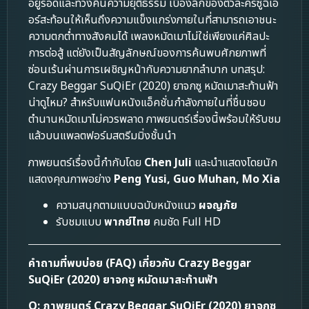
อยู่รอดและทวงคืนความยุติธรรม เบื้องลึกของตัวละครซูฉีเอ๋
อร์สะท้อนให้เห็นถึงความแข็งแกร่งภายในที่สามารถเอาชนะ
ความตกต่ำทางสังคมได้ เพลงหมัดเมาไม่ใช่เพียงแค่ศิลปะ
การต่อสู้ แต่ยังเป็นสัญลักษณ์ของการค้นพบศักยภาพที่
ซ่อนเร้นผ่านการเผชิญหน้ากับความยากลำบาก บทสรุป:
Crazy Beggar SuQiEr (2020) ยาจกซู หมัดเมาสะท้านฟ้า
น่าดูไหม? สำหรับแฟนหนังแอ็คชั่นกำลังภายในที่ชื่นชอบ
ตำนานหมัดเมาไม่ควรพลาด ภาพยนตร์เรื่องนี้พร้อมให้รับชม
แล้วบนแพลตฟอร์มสตรีมมิ่งชั้นนำ
ภาพยนตร์เรื่องนี้กำกับโดย
Chen Juli
และนำแสดงโดยนัก
แสดงคุณภาพอย่าง
Peng Yusi, Guo Muhan, Mo Xia
ความสนุกตามแบบฉบับหนังแนว
ผจญภัย
รับชมแบบ
พากย์ไทย
คมชัด Full HD
คำถามที่พบบ่อย (FAQ) เกี่ยวกับ Crazy Beggar
SuQiEr (2020) ยาจกซู หมัดเมาสะท้านฟ้า
Q: ภาพยนตร์ Crazy Beggar SuQiEr (2020) ยาจกซู