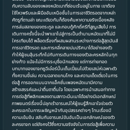
กับความลับของเพลงหมัดเมาที่ซ่อนเร้นอยู่ในกาย เขาต้อง
ใช้ไหวพริบและฝีมืออันเหนือชั้นในการเอาชีวิตรอดจากเหล่า
ศัตรูที่ตามล่า ขณะเดียวกันก็ต้องค้นหาความจริงเบื้องหลัง
การล่มสลายของตระกูล และกอบกู้ศักดิ์ศรีที่สูญเสียไป การ
เดินทางครั้งนี้จะนำพาเขาไปสู่การเป็นตำนานหมัดเมาที่ไม่มี
ใครเทียบได้ พล็อตเรื่องที่ผสมผสานระหว่างการต่อสู้สุดมันส์
การเอาชีวิตรอด และการคลี่คลายปมปริศนาได้อย่างลงตัว
ทำให้ผู้ชมลุ้นระทึกไปกับการเดินทางของตัวละครหลักในทุก
ย่างก้าว แม้จะไม่มีการระบุชื่อนักแสดง แต่การถ่ายทอด
บทบาทของยาจกซูฉีเอ๋อร์นั้นเต็มเปี่ยมไปด้วยเสน่ห์เฉพาะตัว
ทั้งความขี้เล่น ความฉลาดแกมโกง และความเด็ดเดี่ยวในการ
ต่อสู้ การออกแบบฉากแอ็คชั่นเพลงหมัดเมามีความ
สร้างสรรค์และน่าตื่นตาตื่นใจ โดยเฉพาะการนำเสนอท่าทาง
การต่อสู้ที่พลิกแพลงตามสภาวะมึนเมาได้อย่างมีเอกลักษณ์
ภาพยนตร์เรื่องนี้ปลุกเร้าอารมณ์ให้ผู้ชมรู้สึกเอาใจช่วยตัว
ละครเอกในการเผชิญหน้ากับอุปสรรคต่างๆ โทนเรื่องมี
ความเข้มข้น สลับกับอารมณ์ขันอันเป็นเอกลักษณ์ของตัว
ละครยาจก แต่ยังคงไว้ซึ่งความจริงจังในการต่อสู้เพื่อความ