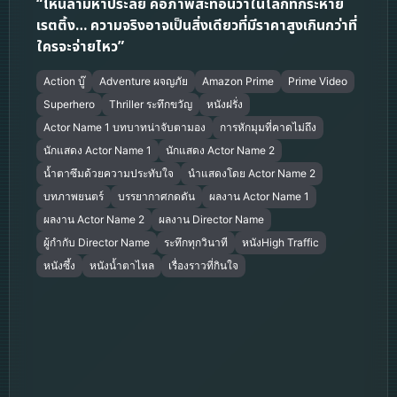
“โหนล่ามหาประลัย คือภาพสะท้อนว่าในโลกที่กระหาย
เรตติ้ง… ความจริงอาจเป็นสิ่งเดียวที่มีราคาสูงเกินกว่าที่
ใครจะจ่ายไหว”
Action บู๊
Adventure ผจญภัย
Amazon Prime
Prime Video
Superhero
Thriller ระทึกขวัญ
หนังฝรั่ง
Actor Name 1 บทบาทน่าจับตามอง
การหักมุมที่คาดไม่ถึง
นักแสดง Actor Name 1
นักแสดง Actor Name 2
น้ำตาซึมด้วยความประทับใจ
นำแสดงโดย Actor Name 2
บทภาพยนตร์
บรรยากาศกดดัน
ผลงาน Actor Name 1
ผลงาน Actor Name 2
ผลงาน Director Name
ผู้กำกับ Director Name
ระทึกทุกวินาที
หนังHigh Traffic
หนังซึ้ง
หนังน้ำตาไหล
เรื่องราวที่กินใจ