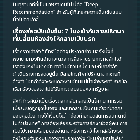
ในทุกวินาทีที่เข็มนาฬิกาเดินไป นี่คือ “Deep
Recommendation” สำหรับผู้ที่โหยหาความตื่นเต้นแบบ
นั่งไม่ติดเก้าอี้
เรื่องย่อฉบับเข้มข้น: 7 โมงเช้ากับสายปริศนา
ที่เปลี่ยนห้องส่งให้กลายเป็นนรก
เรื่องราวเล่าถึง
“ภัทร”
อดีตผู้ประกาศข่าวเบอร์หนึ่งที่
พยายามทวงคืนอำนาจในวงการสื่อผ่านรายการทอล์กโชว์
เรตติ้งแรงในช่วงเช้า ทว่าในเช้าวันหนึ่ง ขณะที่เขากำลัง
ดำเนินรายการสดอยู่นั้น มีสายโทรศัพท์ปริศนาจากชายที่
อ้างว่า “เขากำลังจะระเบิดสะพานข้ามแม่น้ำเจ้าพระยา” หากข้อ
เรียกร้องของเขาไม่ได้รับการตอบสนองจากรัฐบาล
สิ่งที่ภัทรคิดว่าเป็นเรื่องตลกกลับกลายเป็นโศกนาฏกรรม
เมื่อระเบิดถูกจุดขึ้นจริง และเขากลายเป็นคนเดียวที่ฆาตกร
ยอมคุยด้วย ภายใต้เงื่อนไขว่า “ต้องถ่ายทอดสดการสนทนานี้
ไปทั่วประเทศ” ภัทรต้องเลือกระหว่างการรักษาชีวิตผู้คน การ
เปิดโปงความโสมมของอำนาจ หรือการคว้าโอกาสสร้างเรต
ติ้งให้กับตัวเองบนกองซากปรักหักพัง “โหนล่ามหาประลัย”