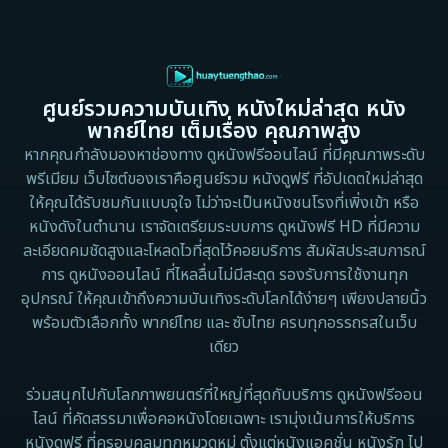
1997
1996
Culture
1995
1991
Dance เต้น
1988
1986
ศูนย์รวมความบันเทิง หนังใหม่ล่าสุด หนัง
Detective สืบสวน
1983
1982
พากย์ไทย เต็มเรื่อง คุณภาพสูง
1973
1971
Disaster
หากคุณกำลังมองหาช่องทาง ดูหนังฟรีออนไลน์ ที่มีคุณภาพระดับ
พรีเมียม เว็บไซต์ของเราคือศูนย์รวม หนังดูฟรี ที่อัปเดตใหม่ล่าสุด
1962
Disney+
ให้คุณได้รับชมกันแบบจุใจ ไม่ว่าจะเป็นหนังชนโรงที่เพิ่งเข้า หรือ
หนังดังในตำนาน เราจัดเตรียมระบบการ ดูหนังฟรี HD ที่มีความ
Documentary สารคดี
ละเอียดคมชัดสูงและโหลดไวที่สุดไว้คอยบริการ สัมผัสประสบการณ์
การ ดูหนังออนไลน์ ที่ไหลลื่นไม่มีสะดุด รองรับการใช้งานทุก
Documentary สารคดี
อุปกรณ์ ให้คุณเข้าถึงความบันเทิงระดับโลกได้ง่ายๆ เพียงปลายนิ้ว
พร้อมตัวเลือกทั้ง พากย์ไทย และ ซับไทย ครบทุกอรรถรสในเว็บ
Drama ดราม่า
เดียว
Drama ดราม่า
ร่วมสนุกไปกับโลกภาพยนตร์ที่ใหญ่ที่สุดกับบริการ ดูหนังฟรีออน
ไลน์ ที่คัดสรรมาเพื่อคอหนังโดยเฉพาะ เรามุ่งเน้นการให้บริการ
Dystopian
หนังดูฟรี ที่ครอบคลุมทุกหมวดหมู่ ตั้งแต่หนังแอคชั่น หนังรัก ไป