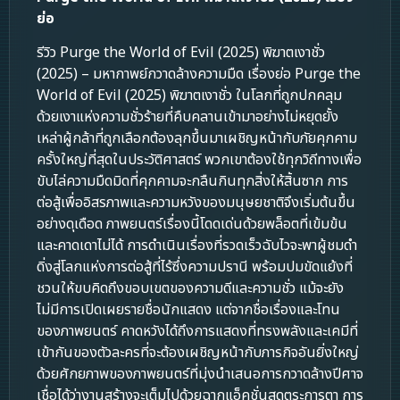
ย่อ
รีวิว Purge the World of Evil (2025) พิฆาตเงาชั่ว
(2025) – มหากาพย์กวาดล้างความมืด เรื่องย่อ Purge the
World of Evil (2025) พิฆาตเงาชั่ว ในโลกที่ถูกปกคลุม
ด้วยเงาแห่งความชั่วร้ายที่คืบคลานเข้ามาอย่างไม่หยุดยั้ง
เหล่าผู้กล้าที่ถูกเลือกต้องลุกขึ้นมาเผชิญหน้ากับภัยคุกคาม
ครั้งใหญ่ที่สุดในประวัติศาสตร์ พวกเขาต้องใช้ทุกวิถีทางเพื่อ
ขับไล่ความมืดมิดที่คุกคามจะกลืนกินทุกสิ่งให้สิ้นซาก การ
ต่อสู้เพื่ออิสรภาพและความหวังของมนุษยชาติจึงเริ่มต้นขึ้น
อย่างดุเดือด ภาพยนตร์เรื่องนี้โดดเด่นด้วยพล็อตที่เข้มข้น
และคาดเดาไม่ได้ การดำเนินเรื่องที่รวดเร็วฉับไวจะพาผู้ชมดำ
ดิ่งสู่โลกแห่งการต่อสู้ที่ไร้ซึ่งความปรานี พร้อมปมขัดแย้งที่
ชวนให้ขบคิดถึงขอบเขตของความดีและความชั่ว แม้จะยัง
ไม่มีการเปิดเผยรายชื่อนักแสดง แต่จากชื่อเรื่องและโทน
ของภาพยนตร์ คาดหวังได้ถึงการแสดงที่ทรงพลังและเคมีที่
เข้ากันของตัวละครที่จะต้องเผชิญหน้ากับภารกิจอันยิ่งใหญ่
ด้วยศักยภาพของภาพยนตร์ที่มุ่งนำเสนอการกวาดล้างปีศาจ
เชื่อได้ว่างานสร้างจะเต็มไปด้วยฉากแอ็คชั่นสุดตระการตา การ