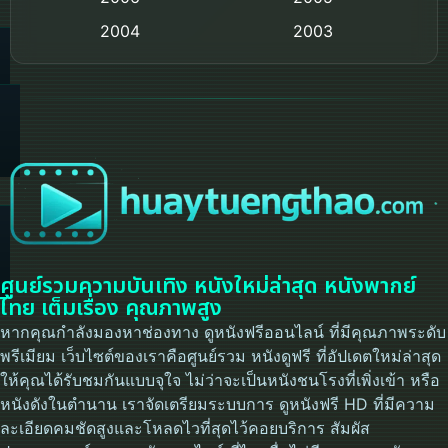
2004
2003
Crime อาชญากรรม
2002
2000
Cult Film
1999
1998
1997
1996
Culture
1995
1991
Dance เต้น
1988
1986
Detective สืบสวน
1983
1982
1973
1971
Disaster
ศูนย์รวมความบันเทิง หนังใหม่ล่าสุด หนังพากย์
ไทย เต็มเรื่อง คุณภาพสูง
1962
Disney+
หากคุณกำลังมองหาช่องทาง ดูหนังฟรีออนไลน์ ที่มีคุณภาพระดับ
พรีเมียม เว็บไซต์ของเราคือศูนย์รวม หนังดูฟรี ที่อัปเดตใหม่ล่าสุด
Documentary สารคดี
ให้คุณได้รับชมกันแบบจุใจ ไม่ว่าจะเป็นหนังชนโรงที่เพิ่งเข้า หรือ
หนังดังในตำนาน เราจัดเตรียมระบบการ ดูหนังฟรี HD ที่มีความ
Documentary สารคดี
ละเอียดคมชัดสูงและโหลดไวที่สุดไว้คอยบริการ สัมผัส