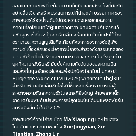
ออกแบบงานภาพที่สะท้อนความมืดมิดและแสงสว่างที่ตัดกัน
อย่างสิ้นเชิง จะสร้างประสบการณ์ที่น่าจดจำ บรรยากาศของ
ภาพยนตร์เรื่องนี้จะเต็มไปด้วยความตึงเครียดและความ
กดดันที่ถาโถมเข้าใส่ผู้ชมตลอดเวลา ผสมผสานกับฉากแอ็
คชั่นสุดระห่ำที่กระตุ้นอะดรีนาลีน พร้อมกันนั้นก็แฝงไว้ด้วย
ดราม่าและความสูญเสียที่สะท้อนถึงราคาของการต่อสู้เพื่อ
ความดี เบื้องลึกของเรื่องราวนี้อาจจะสำรวจถึงธรรมชาติของ
ความชั่วร้ายที่แท้จริง และความหมายของการเป็นวีรบุรุษใน
ยุคที่ความหวังริบหรี่ มันตั้งคำถามถึงต้นตอของความมืด
และสิ่งที่มนุษย์ต้องเสียสละเพื่อปกป้องโลกใบนี้ บทสรุป:
Purge the World of Evil (2025) พิฆาตเงาชั่ว น่าดูไหม?
สำหรับแฟนหนังแอ็คชั่นไซไฟที่ชื่นชอบเรื่องราวการต่อสู้
ระหว่างความดีและความชั่วในสเกลที่ยิ่งใหญ่ ห้ามพลาดเด็ด
ขาด เตรียมพบกับประสบการณ์สุดเข้มข้นได้บนแพลตฟอร์ม
สตรีมมิ่งชั้นนำในปี 2025
ภาพยนตร์เรื่องนี้กำกับโดย
Ma Xiaoping
และนำแสดง
โดยนักแสดงคุณภาพอย่าง
Xue Jingyuan, Xie
Tiantian, Zhang Lin