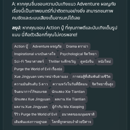
A: หากคุณชื่นชอบความบันเทิงแนว Adventure ผจญภัย
เรื่องนี้เป็นภาพยนตร์ที่น่าติดตามอย่างยิ่ง สามารถชมภาพ
คมชัดและระบบเสียงเต็มอารมณ์ได้เลย
สรุป:
หากคุณชอบ Action บู๊ ที่คุณภาพดีและบันเทิงเต็มรูป
แบบ นี่คือตัวเลือกที่คุณไม่ควรพลาด!
Action บู๊
Adventure ผจญภัย
Drama ดราม่า
Inspirational แรงบันดาลใจ
Psychological จิตวิทยา
Sci-Fi วิทยาศาสตร์
Thriller ระทึกขวัญ
ดูหนังจีน
หนังใหม่
Purge the World of Evil เรื่องย่อ
Xue Jingyuan บทบาทน่าจับตามอง
การต่อสู้ที่เดิมพันด้วยชีวิต
ความมันส์ระดับ 5 ดาว
ความหวังในวันที่มืดมน
จิตวิทยาขั้นสูง
จินตนาการไร้ขอบเขต
นักแสดง Xie Tiantian
นักแสดง Xue Jingyuan
ผลงาน Xie Tiantian
ผลงาน Xue Jingyuan
ผู้กำกับ Ma Xiaoping
รีวิว Purge the World of Evil
อนาคตของมนุษยชาติ
เดิมพันแห่งการอยู่รอด
โลกที่ถูกครอบงำด้วยปีศาจ