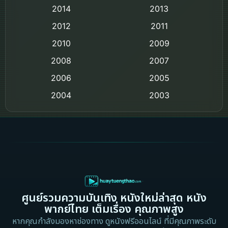
Comedy ตลก
2014
2013
2012
2011
Comedy ตลก
2010
2009
Coming-of-age ชีวิตวัยรุ่น
2008
2007
2006
Crime อาชญากรรม
2005
2004
2003
Crime อาชญากรรม
2002
2000
Cult Film
1999
1998
1997
1996
Culture
1995
1991
Dance เต้น
1988
1986
ศูนย์รวมความบันเทิง หนังใหม่ล่าสุด หนัง
Detective สืบสวน
1983
1982
พากย์ไทย เต็มเรื่อง คุณภาพสูง
1973
1971
Disaster
หากคุณกำลังมองหาช่องทาง ดูหนังฟรีออนไลน์ ที่มีคุณภาพระดับ