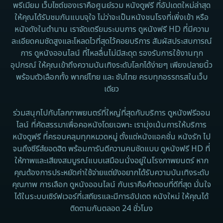
พรีเมียม เว็บไซต์ของเราคือศูนย์รวม หนังดูฟรี ที่อัปเดตใหม่ล่าสุด
1962
Disney+
ให้คุณได้รับชมกันแบบจุใจ ไม่ว่าจะเป็นหนังชนโรงที่เพิ่งเข้า หรือ
หนังดังในตำนาน เราจัดเตรียมระบบการ ดูหนังฟรี HD ที่มีความ
Documentary สารคดี
ละเอียดคมชัดสูงและโหลดไวที่สุดไว้คอยบริการ สัมผัสประสบการณ์
การ ดูหนังออนไลน์ ที่ไหลลื่นไม่มีสะดุด รองรับการใช้งานทุก
Documentary สารคดี
อุปกรณ์ ให้คุณเข้าถึงความบันเทิงระดับโลกได้ง่ายๆ เพียงปลายนิ้ว
พร้อมตัวเลือกทั้ง พากย์ไทย และ ซับไทย ครบทุกอรรถรสในเว็บ
Drama ดราม่า
เดียว
Drama ดราม่า
ร่วมสนุกไปกับโลกภาพยนตร์ที่ใหญ่ที่สุดกับบริการ ดูหนังฟรีออน
ไลน์ ที่คัดสรรมาเพื่อคอหนังโดยเฉพาะ เรามุ่งเน้นการให้บริการ
Dystopian
หนังดูฟรี ที่ครอบคลุมทุกหมวดหมู่ ตั้งแต่หนังแอคชั่น หนังรัก ไป
จนถึงซีรีส์ยอดฮิต พร้อมการันตีความคมชัดแบบ ดูหนังฟรี HD ที่
Emotional
ให้ภาพและเสียงสมบูรณ์แบบเสมือนนั่งอยู่ในโรงภาพยนตร์ หาก
คุณต้องการประหยัดค่าใช้จ่ายแต่ยังอยากได้รับความบันเทิงระดับ
Erotic
คุณภาพ การเลือก ดูหนังออนไลน์ กับเราคือคำตอบที่ดีที่สุด มั่นใจ
ได้ในระบบเซิร์ฟเวอร์ที่เสถียรและมีการอัปเดต หนังใหม่ ให้คุณได้
Family ครอบครัว
ติดตามกันตลอด 24 ชั่วโมง
Fantasy จินตนาการ