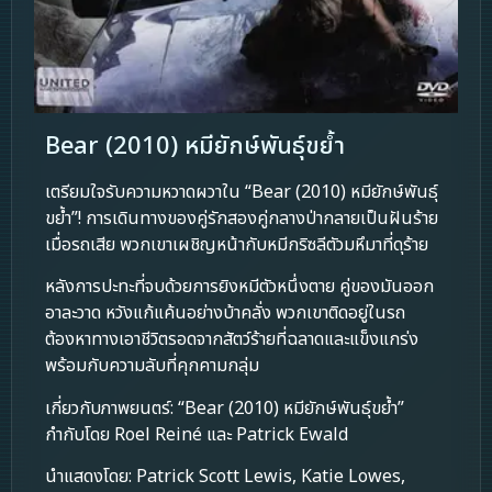
Bear (2010) หมียักษ์พันธุ์ขย้ำ
เตรียมใจรับความหวาดผวาใน “Bear (2010) หมียักษ์พันธุ์
ขย้ำ”! การเดินทางของคู่รักสองคู่กลางป่ากลายเป็นฝันร้าย
เมื่อรถเสีย พวกเขาเผชิญหน้ากับหมีกริซลีตัวมหึมาที่ดุร้าย
หลังการปะทะที่จบด้วยการยิงหมีตัวหนึ่งตาย คู่ของมันออก
อาละวาด หวังแก้แค้นอย่างบ้าคลั่ง พวกเขาติดอยู่ในรถ
ต้องหาทางเอาชีวิตรอดจากสัตว์ร้ายที่ฉลาดและแข็งแกร่ง
พร้อมกับความลับที่คุกคามกลุ่ม
เกี่ยวกับภาพยนตร์: “Bear (2010) หมียักษ์พันธุ์ขย้ำ”
กำกับโดย Roel Reiné และ Patrick Ewald
นำแสดงโดย: Patrick Scott Lewis, Katie Lowes,